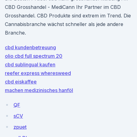
CBD Grosshandel - MediCann Ihr Partner im CBD
Grosshandel. CBD Produkte sind extrem im Trend. Die
Cannabisbranche wächst schneller als jede andere
Branche.
cbd kundenbetreuung
olio cbd full spectrum 20
cbd sublingual kaufen
reefer express wheresweed
cbd eiskaffee
machen medizinisches hanföl
QF
sCV
zpuet