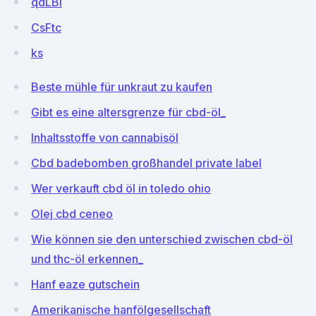
qdLBl
CsFtc
ks
Beste mühle für unkraut zu kaufen
Gibt es eine altersgrenze für cbd-öl_
Inhaltsstoffe von cannabisöl
Cbd badebomben großhandel private label
Wer verkauft cbd öl in toledo ohio
Olej cbd ceneo
Wie können sie den unterschied zwischen cbd-öl
und thc-öl erkennen_
Hanf eaze gutschein
Amerikanische hanfölgesellschaft