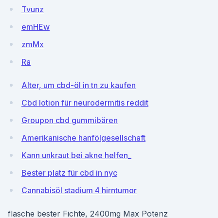
Tvunz
emHEw
zmMx
Ra
Alter, um cbd-öl in tn zu kaufen
Cbd lotion für neurodermitis reddit
Groupon cbd gummibären
Amerikanische hanfölgesellschaft
Kann unkraut bei akne helfen_
Bester platz für cbd in nyc
Cannabisöl stadium 4 hirntumor
flasche bester Fichte, 2400mg Max Potenz