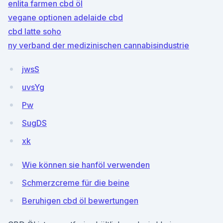
enlita farmen cbd öl
vegane optionen adelaide cbd
cbd latte soho
ny verband der medizinischen cannabisindustrie
jwsS
uvsYg
Pw
SugDS
xk
Wie können sie hanföl verwenden
Schmerzcreme für die beine
Beruhigen cbd öl bewertungen