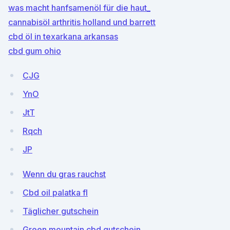
was macht hanfsamenöl für die haut_
cannabisöl arthritis holland und barrett
cbd öl in texarkana arkansas
cbd gum ohio
CJG
YnO
JtT
Rqch
JP
Wenn du gras rauchst
Cbd oil palatka fl
Täglicher gutschein
Green mountain cbd gutschein