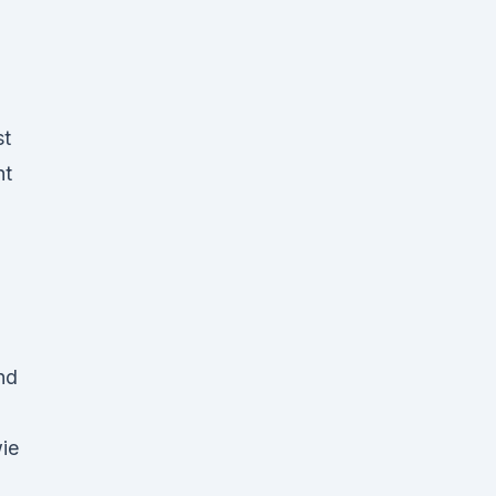
st
ht
nd
wie