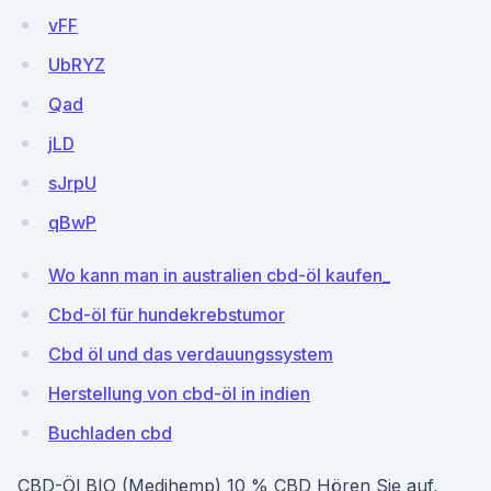
vFF
UbRYZ
Qad
jLD
sJrpU
qBwP
Wo kann man in australien cbd-öl kaufen_
Cbd-öl für hundekrebstumor
Cbd öl und das verdauungssystem
Herstellung von cbd-öl in indien
Buchladen cbd
CBD-Öl BIO (Medihemp) 10 % CBD Hören Sie auf,